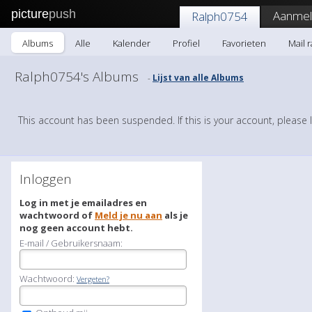
picture
push
Aanmel
Ralph0754
Albums
Alle
Kalender
Profiel
Favorieten
Mail 
Ralph0754's Albums
Lijst van alle Albums
-
This account has been suspended. If this is your account, please 
Inloggen
Log in met je emailadres en
wachtwoord of
Meld je nu aan
als je
nog geen account hebt.
E-mail / Gebruikersnaam:
Wachtwoord:
Vergeten?