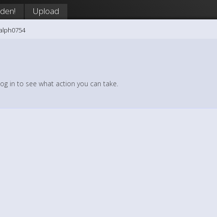
den!
Upload
ralph0754
log in to see what action you can take.