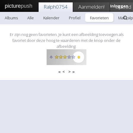
picture
push
Ralph0754
Aanmelden!
Inloggen
Upload
Albums
Alle
Kalender
Profiel
Favorieten
Mail ral
Er zijn nog geen favorieten. Je kunt een afbeelding toevoegen als
favoriet door deze hoog te waarderen met de knop onder de
afbeelding:
«
<
>
»