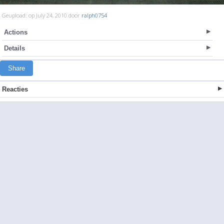
Geupload: op July 24, 2010 door
ralph0754
Actions
Details
Share
Reacties