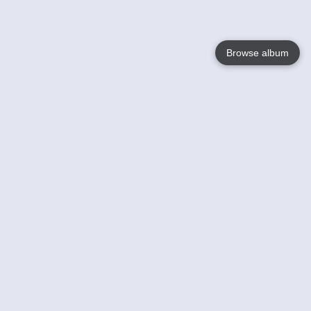
Browse album
Language
English
Nederlands
Français
Jouw
Help
Lees Meer