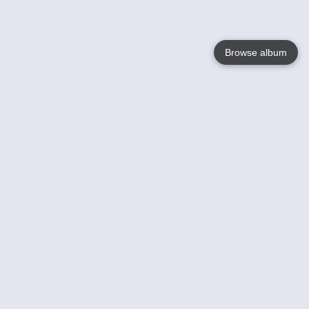
Browse album
Language
English
Nederlands
Français
Jouw
Help
Lees Meer