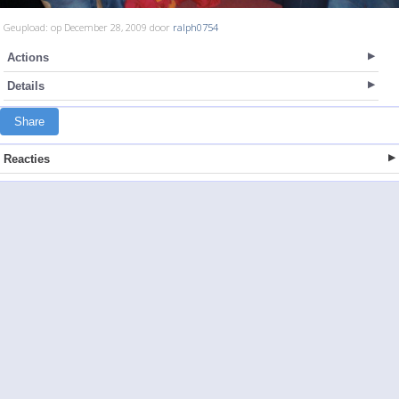
Geupload: op December 28, 2009 door
ralph0754
Actions
Details
Share
Reacties