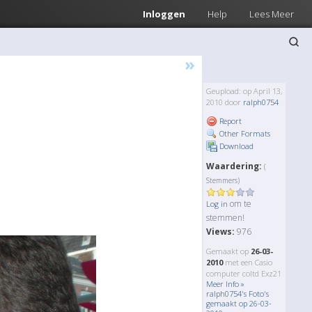
Inloggen
Help
Lees Meer
»
Geupload: op April 13,
2010 door
ralph0754
Report
Other Formats
Download
Waardering:
(
Stemmers)
om te
Log in
stemmen!
Views:
976
Gemaakt op
26-03-
2010
met een Casio
computer coltd Exz21
Meer Info »
ralph0754's Foto's
gemaakt op 26-03-