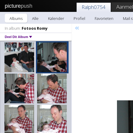
picture
push
Aanmel
Ralph0754
Albums
Alle
Kalender
Profiel
Favorieten
Mail 
«
In album:
Fotoos Romy
Deel Dit Album