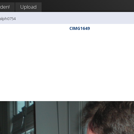
den!
Upload
ralph0754
CIMG1649