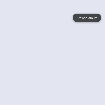
Browse album
Language
English
Nederlands
Français
Jouw
Help
Lees Meer