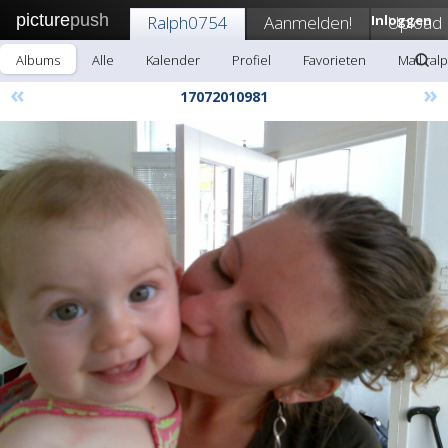
picture
push
Ralph0754
Aanmelden!
Inloggen
Upload
Albums
Alle
Kalender
Profiel
Favorieten
Mail ral
«
»
17072010981