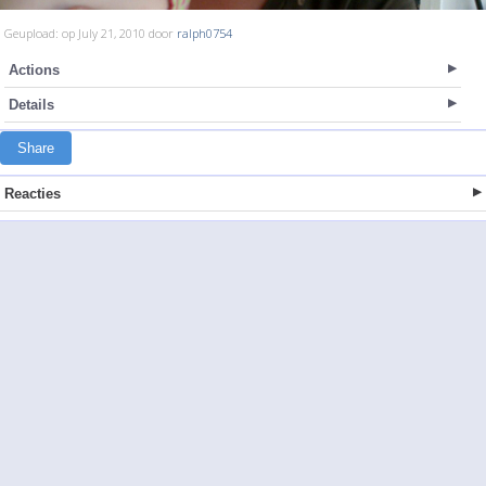
Geupload: op July 21, 2010 door
ralph0754
Actions
Details
Share
Reacties