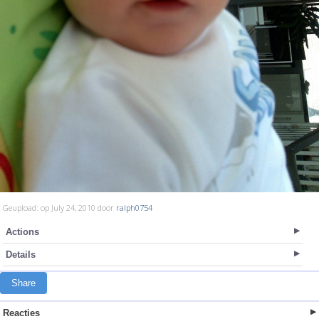
Geupload: op July 24, 2010 door
ralph0754
Actions
Details
Share
Reacties