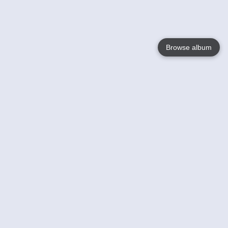
Browse album
Language
English
Nederlands
Français
Jouw
Help
Lees Meer