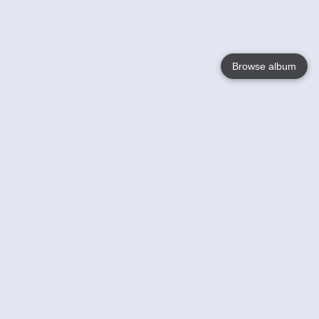
Browse album
Language
English
Nederlands
Français
Jouw
Help
Lees Meer