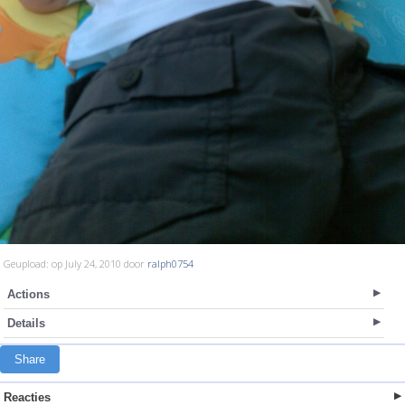
Geupload: op July 24, 2010 door
ralph0754
Actions
Details
Share
Reacties