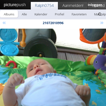
picture
push
Ralph0754
Aanmelden!
Inloggen
Upload
Albums
Alle
Kalender
Profiel
Favorieten
Mail ral
«
»
21072010996