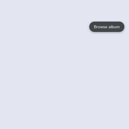
Browse album
Language
English
Nederlands
Français
Jouw
Help
Lees Meer