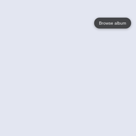
Browse album
Language
English
Nederlands
Français
Jouw
Help
Lees Meer