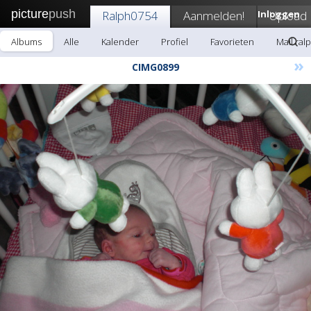
picture
push
Ralph0754
Aanmelden!
Inloggen
Upload
Albums
Alle
Kalender
Profiel
Favorieten
Mail ral
»
CIMG0899