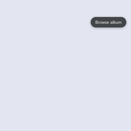
Browse album
Language
English
Nederlands
Français
Jouw
Help
Lees Meer