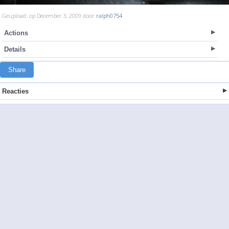
Geupload: op December 3, 2009 door
ralph0754
Actions
Details
Share
Reacties