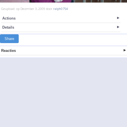
Geupload: op December 3, 2009 door
ralph0754
Actions
Details
Share
Reacties