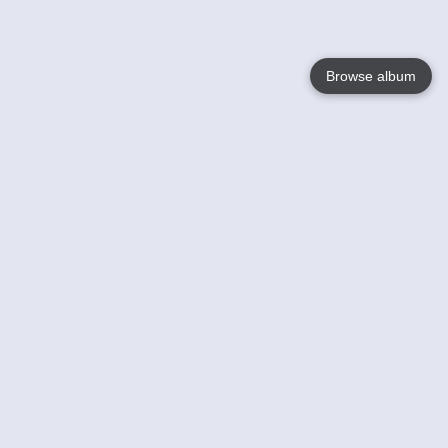
Browse album
Language
English
Nederlands
Français
Jouw
Help
Lees Meer